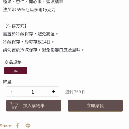
榛果、杏仁、開心果、蜜漬橘條
法芙娜 55%厄瓜多爾巧克力
【保存方式】
需置於冷藏保存，避免高溫。
冷藏保存，約可存放14日。
請勿置於冷凍保存，避免影響口感及風味。
商品規格
pc
數量
-
+
還剩 260 件
加入購物車
立即結帳
Share: