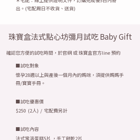
＊宅配：線上提供證明文件，訂購完成後5日內寄
出。(宅配周日不收貨、送貨)
珠寶盒法式點心坊彌月試吃 Baby Gift
確認您方便的試吃時間，於官網 或 珠寶盒官方line 預約
■試吃對象
懷孕28週以上與產後一個月內的媽咪，須提供媽媽手
冊/寶寶手冊。
■試吃優惠價
$250 (2人) / 宅配費另計
■試吃內容
法式常溫蛋糕5片 ，手工餅乾2片