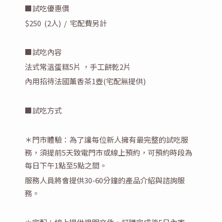
■試吃優惠價
$250 (2人) / 宅配費另計
■試吃內容
法式常溫蛋糕5片 ，手工餅乾2片
內用招待法國薰香茶1壺(宅配無提供)
■試吃方式
＊門市體驗：為了讓每位新人擁有最完整的試吃服
務，須提前5天致電門市或線上預約，可預約時段為
每日下午1點至5點之間。
服務人員將會提供30-60分鐘的產品介紹與諮詢服
務。