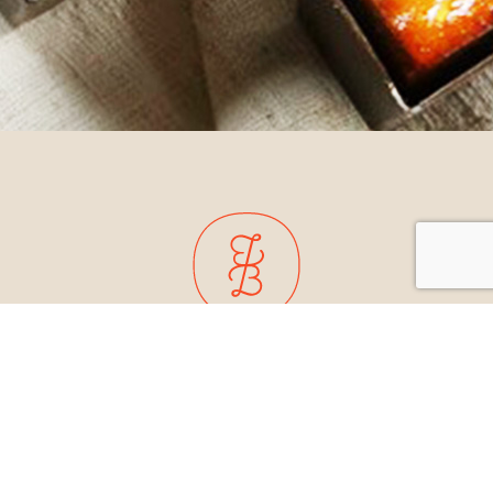
珠寶盒法式食品有限公司
統一編號：53930567
台北市
安和路2段209巷10號1F
(近捷運六張犁站)
02-
2739-6777