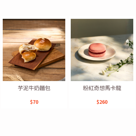
芋泥牛奶麵包
粉紅奇想馬卡龍
$70
$260