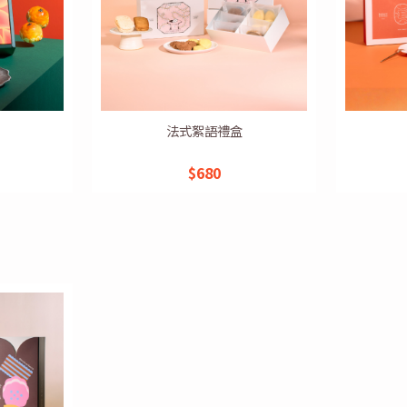
法式絮語禮盒
$680