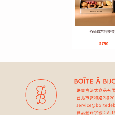
奶油寶石餅乾禮
$790
珠寶盒法式食品有
台北市
安和路2段20
service@boitede
食品登錄字號：A-153