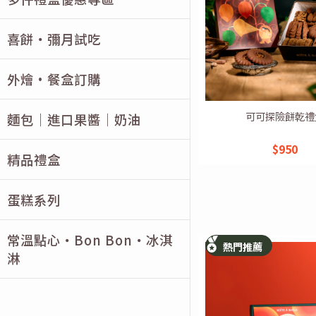
喜餅・彌月試吃
外燴·餐盒訂購
可可探險餅乾禮
麵包｜進口果醬｜奶油
$950
精品禮盒
蛋糕系列
常溫點心・Bon Bon・冰淇
熱門推薦
淋