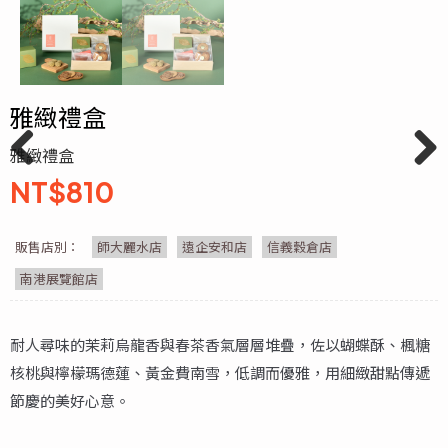
雅緻禮盒
雅緻禮盒
Previ
Next
NT$
810
ous
販售店別：
師大麗水店
遠企安和店
信義穀倉店
南港展覽館店
耐人尋味的茉莉烏龍香與春茶香氣層層堆疊，佐以蝴蝶酥、楓糖
核桃與檸檬瑪德蓮、黃金費南雪，低調而優雅，用細緻甜點傳遞
節慶的美好心意。