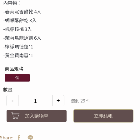
內容物：
-春茶沉香餅乾 4入
-蝴蝶酥餅乾 3入
-楓糖核桃 3入
-茉莉烏龍酥餅 6入
-檸檬瑪德蓮*1
-黃金費南雪*1
商品規格
個
數量
-
+
還剩 29 件
加入購物車
立即結帳
Share: