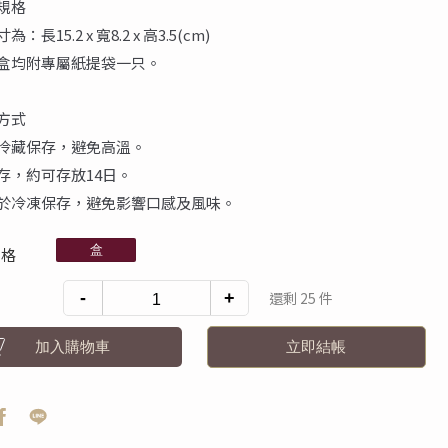
規格
：長15.2 x 寬8.2 x 高3.5(cm)
盒均附專屬紙提袋一只。
方式
冷藏保存，避免高溫。
存，約可存放14日。
於冷凍保存，避免影響口感及風味。
盒
規格
-
+
還剩 25 件
加入購物車
立即結帳