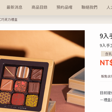
最新消息
商品目錄
預約品嚐
聯絡我們
人
工巧克力禮盒
9入
9入手
含乳
NT
販售店
目前提
－禮盒