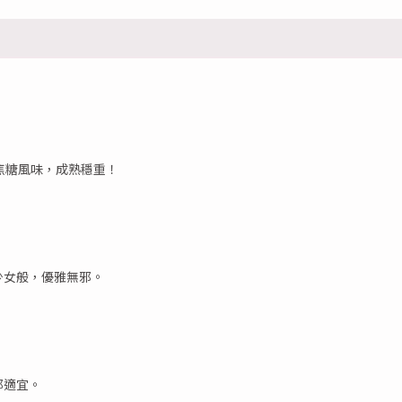
焦糖風味，成熟穩重！
少女般，優雅無邪。
都適宜。