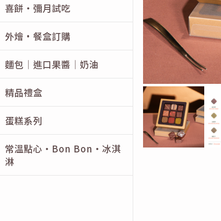
喜餅・彌月試吃
外燴·餐盒訂購
麵包｜進口果醬｜奶油
精品禮盒
蛋糕系列
常溫點心・Bon Bon・冰淇
淋