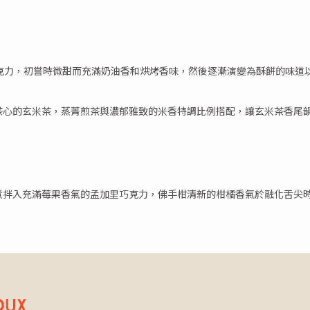
巧克力，初嘗時微甜而充滿奶油香和烘烤香味，然後逐漸演變為酥餅的味道
茶心的玄米茶，蒸菁煎茶與濃郁雅致的米香特調比例搭配，讓玄米茶香尾
煮拌入充滿莓果香氣的孟加里巧克力，佛手柑清新的柑橘香氣於融化舌尖