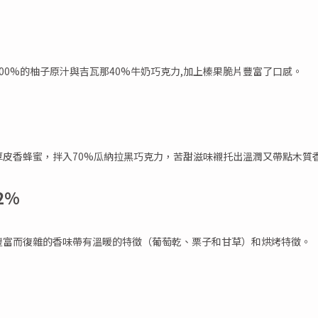
00%的柚子原汁與吉瓦那40%牛奶巧克力,加上榛果脆片豐富了口感。
厚皮香蜂蜜，拌入70%瓜納拉黑巧克力，苦甜滋味襯托出溫潤又帶點木質
2%
豐富而復雜的香味帶有溫暖的特徵（葡萄乾、栗子和甘草）和烘烤特徵。