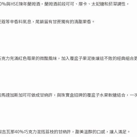
0%與HSE陳年蘭姆酒，蘭姆酒前段可可、摩卡、太妃糖和菸草調性，
荳蔻等辛香料氣息，尾韻留有甘蔗獨有的清甜果香。
巧克力充滿紅色莓果的微酸風味，加入覆盆子果泥後讓這不敗的經典組合
的馬達加斯加可可做成甘納許，與珠寶盒招牌的覆盆子水果軟糖結合，一
與吉瓦那40%巧克力混搭荔枝的甘納許，甜美溫醇的口感，讓人滿足。