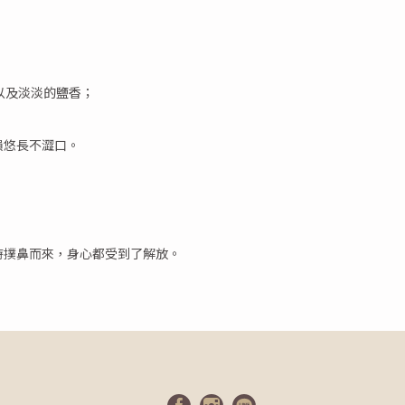
以及淡淡的鹽香；
韻悠長不澀口。
時撲鼻而來，身心都受到了解放。