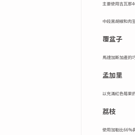
主要使用吉瓦那4
中段黑胡椒和肉
覆盆子
馬達加斯加產的
孟加里
以充滿紅色莓果
荔枝
使用加勒比66%