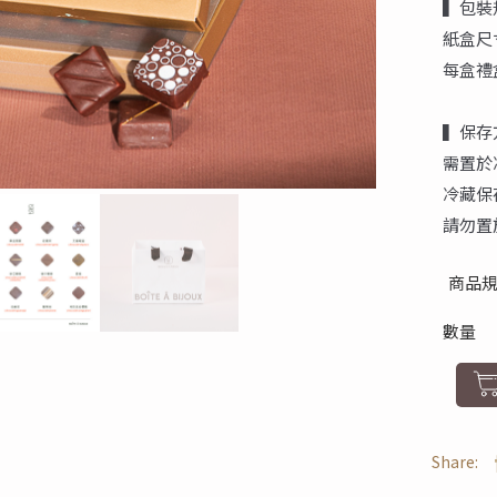
▍包裝
紙盒尺寸為
每盒禮
▍保存
需置於
冷藏保
請勿置
商品
數量
Share: