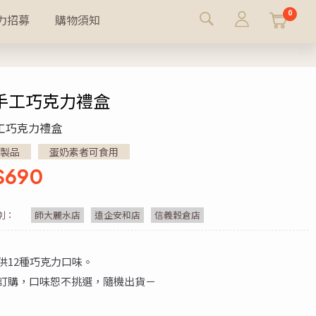
0
力招募
購物須知
手工巧克力禮盒
工巧克力禮盒
製品
蛋奶素者可食用
$
690
別：
師大麗水店
遠企安和店
信義穀倉店
供12種巧克力口味。
訂購，口味恕不挑選，隨機出貨－