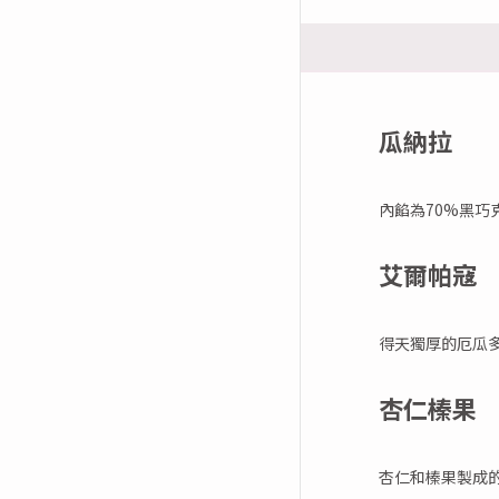
瓜納拉
內餡為70%黑
艾爾帕寇
得天獨厚的厄瓜
杏仁榛果
杏仁和榛果製成