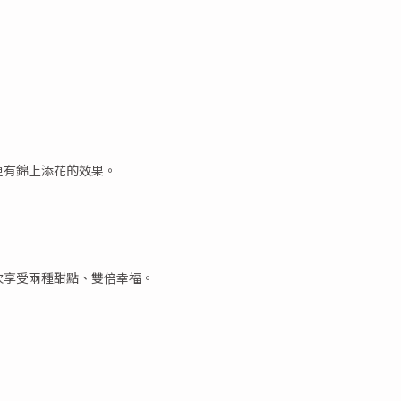
更有錦上添花的效果。
次享受兩種甜點、雙倍幸福。