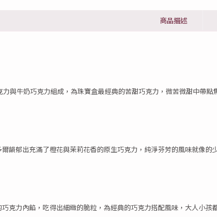
商品描述
巧克力與牛奶巧克力組成，為珠寶盒最經典的苦甜巧克力，微苦微甜中帶點
多爾韻郁出充滿了橙花與茉莉花香的原生巧克力，純淨芬芳的風味就像的
的巧克力內餡，吃得出細緻的脆粒，為經典的巧克力搭配風味，大人小孩