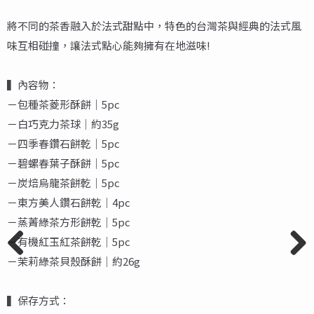
將不同的茶香融入於法式甜點中，特色的台灣茶與經典的法式風
味互相碰撞，讓法式點心能夠擁有在地滋味!
▍內容物：
－包種茶菱形酥餅｜5pc
－白巧克力茶球｜約35g
－四季春鑽石餅乾｜5pc
－碧螺春葉子酥餅｜5pc
－炭焙烏龍茶餅乾｜5pc
－東方美人鑽石餅乾｜4pc
－蒸菁綠茶方形餅乾｜5pc
－有機紅玉紅茶餅乾｜5pc
－茉莉綠茶貝殼酥餅｜約26g
Previ
Next
ous
▍保存方式：