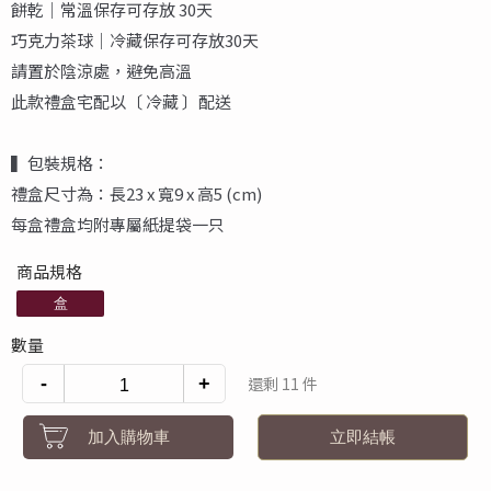
餅乾｜常溫保存可存放 30天
巧克力茶球｜冷藏保存可存放30天
請置於陰涼處，避免高溫
此款禮盒宅配以〔 冷藏 〕配送
▍包裝規格：
禮盒尺寸為：長23 x 寬9 x 高5 (cm)
每盒禮盒均附專屬紙提袋一只
商品規格
盒
數量
-
+
還剩 11 件
加入購物車
立即結帳