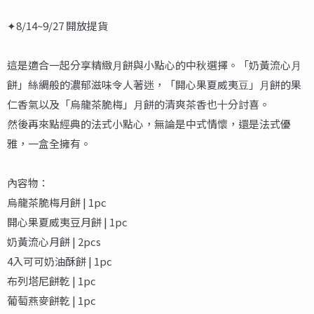
✦8/14~9/27 開放提貨
這是適合⼀起分享精緻⽉餅與⼩點⼼的中秋選擇。「奶黃流⼼⽉
餅」絲綢般的濃郁滋味令⼈著迷，「開⼼果夏威夷⾖」⽉餅的果
仁香氣以及「烏龍茶脆梅」⽉餅的清爽茶香也⼗分討喜。
然後再來點經典的法式⼩點⼼，無論是中式情懷，還是法式優
雅，⼀盒全擁有。
內容物：
烏龍茶脆梅月餅 | 1pc
開心果夏威夷豆月餅 | 1pc
奶黃流心月餅 | 2pcs
4入可可奶油酥餅 | 1pc
布列塔尼餅乾 | 1pc
葡萄燕麥餅乾 | 1pc