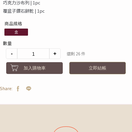
巧克力沙布列 | 1pc
覆盆子鑽石餅乾 | 1pc
商品規格
盒
數量
-
+
還剩 26 件
加入購物車
立即結帳
Share: