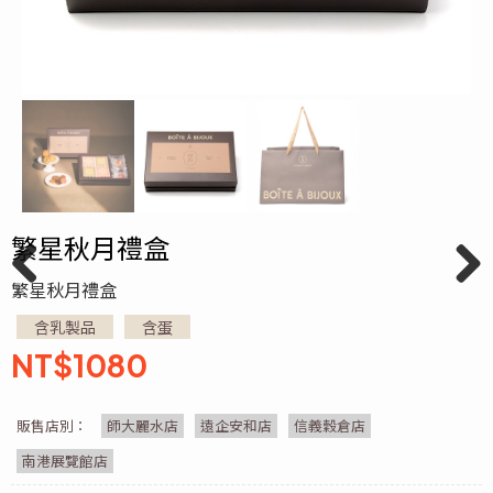
繁星秋月禮盒
繁星秋月禮盒
Previ
Next
ous
含乳製品
含蛋
NT$
1080
販售店別：
師大麗水店
遠企安和店
信義穀倉店
南港展覽館店